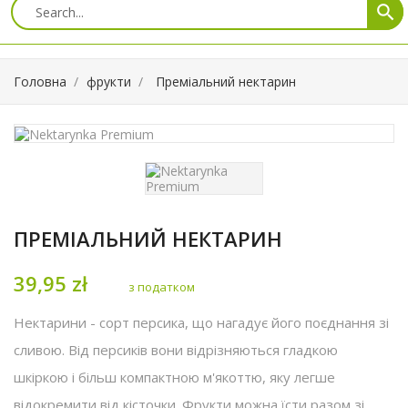
search
Головна
фрукти
Преміальний нектарин
ПРЕМІАЛЬНИЙ НЕКТАРИН
39,95 zł
з податком
Нектарини - сорт персика, що нагадує його поєднання зі
сливою. Від персиків вони відрізняються гладкою
шкіркою і більш компактною м'якоттю, яку легше
відокремити від кісточки. Фрукти можна їсти разом зі