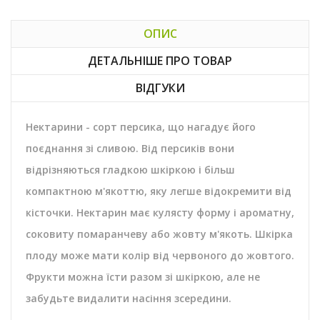
ОПИС
ДЕТАЛЬНІШЕ ПРО ТОВАР
ВІДГУКИ
Нектарини - сорт персика, що нагадує його
поєднання зі сливою. Від персиків вони
відрізняються гладкою шкіркою і більш
компактною м'якоттю, яку легше відокремити від
кісточки. Нектарин має кулясту форму і ароматну,
соковиту помаранчеву або жовту м'якоть. Шкірка
плоду може мати колір від червоного до жовтого.
Фрукти можна їсти разом зі шкіркою, але не
забудьте видалити насіння зсередини.