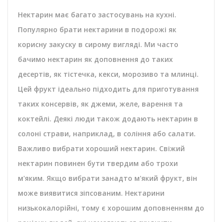
Нектарин має багато застосувань на кухні.
Популярно брати нектарини в подорожі як
корисну закуску в сирому вигляді. Ми часто
бачимо нектарин як доповнення до таких
десертів, як тістечка, кекси, морозиво та млинці.
Цей фрукт ідеально підходить для приготування
таких консервів, як джеми, желе, варення та
коктейлі. Деякі люди також додають нектарин в
солоні страви, наприклад, в соління або салати.
Важливо вибрати хороший нектарин. Свіжий
нектарин повинен бути твердим або трохи
м'яким. Якщо вибрати занадто м'який фрукт, він
може виявитися зіпсованим. Нектарини
низькокалорійні, тому є хорошим доповненням до