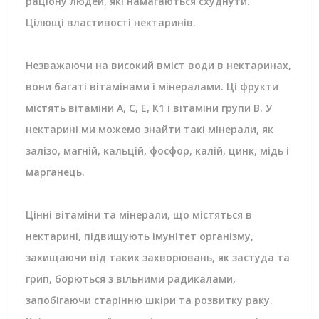
раціону людей, які намагаються схуднути.
Цілющі властивості нектаринів.
Незважаючи на високий вміст води в нектаринах,
вони багаті вітамінами і мінералами. Ці фрукти
містять вітаміни А, С, Е, К1 і вітаміни групи В. У
нектарині ми можемо знайти такі мінерали, як
залізо, магній, кальцій, фосфор, калій, цинк, мідь і
марганець.
Цінні вітаміни та мінерали, що містяться в
нектарині, підвищують імунітет організму,
захищаючи від таких захворювань, як застуда та
грип, борються з вільними радикалами,
запобігаючи старінню шкіри та розвитку раку.