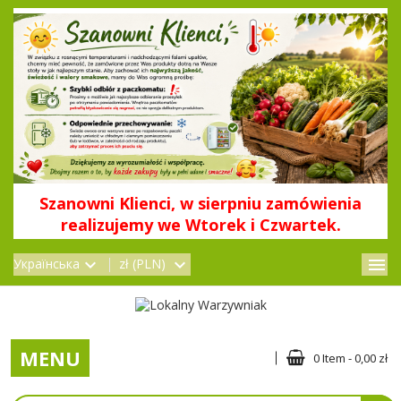
Szanowni Klienci, w sierpniu zamówienia
realizujemy we Wtorek i Czwartek.
menu
Українська
zł (PLN)
MENU
0 Item - 0,00 zł