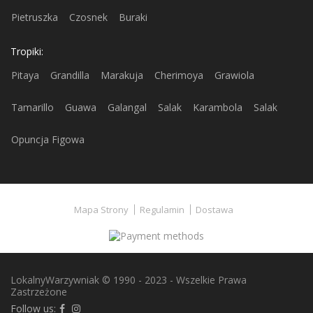
Pietruszka
Czosnek
Buraki
Tropiki:
Pitaya
Grandilla
Marakuja
Cherimoya
Grawiola
Tamarillo
Guawa
Galangal
Salak
Karambola
Salak
Opuncja Figowa
Mapa Strony
Regulamin
Dostawa
LokalnyWarzywniak © 1990 - 2023 - Wszelkie Prawa
Zastrzeżone
Follow us: