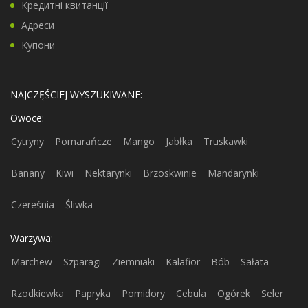
Кредитні квитанції
Адреси
Купони
NAJCZĘŚCIEJ WYSZUKIWANE:
Owoce:
Cytryny
Pomarańcze
Mango
Jabłka
Truskawki
Banany
Kiwi
Nektarynki
Brzoskwinie
Mandarynki
Czereśnia
Śliwka
Warzywa:
Marchew
Szparagi
Ziemniaki
Kalafior
Bób
Sałata
Rzodkiewka
Papryka
Pomidory
Cebula
Ogórek
Seler