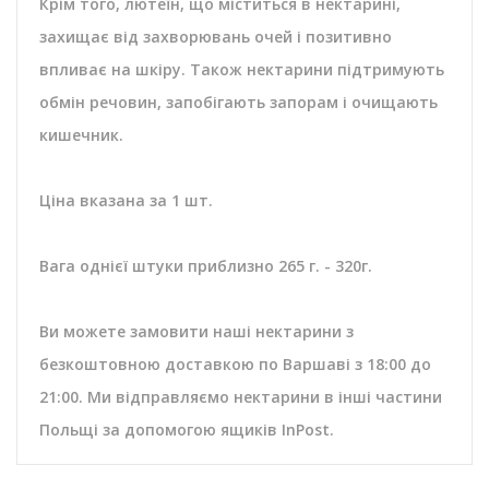
Крім того, лютеїн, що міститься в нектарині,
захищає від захворювань очей і позитивно
впливає на шкіру. Також нектарини підтримують
обмін речовин, запобігають запорам і очищають
кишечник.
Ціна вказана за 1 шт.
Вага однієї штуки приблизно 265 г. - 320г.
Ви можете замовити наші нектарини з
безкоштовною доставкою по Варшаві з 18:00 до
21:00. Ми відправляємо нектарини в інші частини
Польщі за допомогою ящиків InPost.