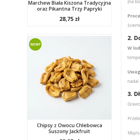
(na b
Marchew Biała Kiszona Tradycyjna
oraz Pikantna Trzy Papryki
Proce
28,75 zł
ściem
2. D
NOWY
W lo
tempe
Uwag
nadal
3. 
Gravi
Przekr
Chipsy z Owocu Chlebowca
Suszony Jackfruit
Miążs