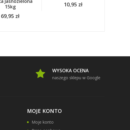
a Jasnozielona
10,95 zł
9
15kg
69,95 zł
WYSOKA OCENA
naszego sklepu w Google
MOJE KONTO
Moje konto