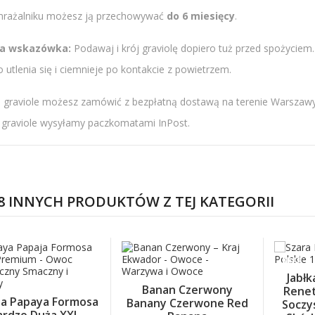
rażalniku możesz ją przechowywać
do 6 miesięcy
.
a wskazówka:
Podawaj i krój graviolę dopiero tuż przed spożyciem.
 utlenia się i ciemnieje po kontakcie z powietrzem.
 graviole możesz zamówić z bezpłatną dostawą na terenie Warszawy 
i graviole wysyłamy paczkomatami InPost.
8 INNYCH PRODUKTÓW Z TEJ KATEGORII
BRAK
Jabłk
Banan Czerwony
Rene
ja Papaya Formosa
Banany Czerwone Red
Soczys