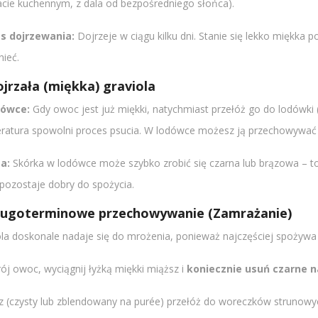
lacie kuchennym, z dala od bezpośredniego słońca).
s dojrzewania:
Dojrzeje w ciągu kilku dni. Stanie się lekko miękka p
nieć.
ojrzała (miękka) graviola
dówce:
Gdy owoc jest już miękki, natychmiast przełóż go do lodówki (
ratura spowolni proces psucia. W lodówce możesz ją przechowywać
a:
Skórka w lodówce może szybko zrobić się czarna lub brązowa – to
 pozostaje dobry do spożycia.
Długoterminowe przechowywanie (Zamrażanie)
ola doskonale nadaje się do mrożenia, ponieważ najczęściej spożywa 
ój owoc, wyciągnij łyżką miękki miąższ i
koniecznie usuń czarne n
z (czysty lub zblendowany na purée) przełóż do woreczków strunowy