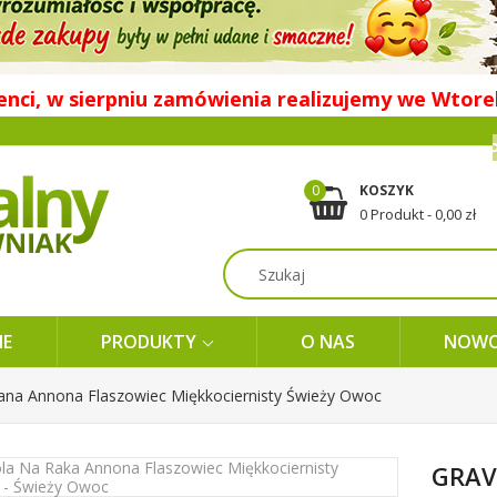
enci, w sierpniu zamówienia realizujemy we Wtore
0
KOSZYK
0 Produkt - 0,00 zł
E
PRODUKTY
O NAS
NOWO
ana Annona Flaszowiec Miękkociernisty Świeży Owoc
GRAV