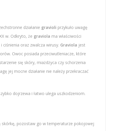
echstronne działanie
gravioli
przykuło uwagę
XX w. Odkryto, że
graviola
ma właściwości
 ciśnienia oraz zwalcza wirusy.
Graviola
jest
rów. Owoc posiada przeciwutleniacze, które
starzenie się skóry, miażdżyca czy schorzenia
ę jej mocne działanie nie należy przekraczać
y szybko dojrzewa i łatwo ulega uszkodzeniom.
oną skórkę, pozostaw go w temperaturze pokojowej