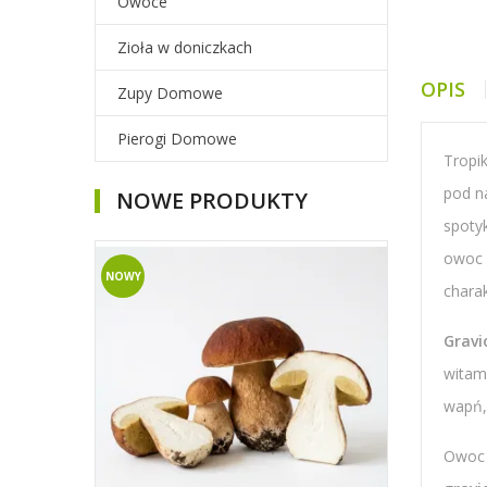
Owoce
Zioła w doniczkach
OPIS
Zupy Domowe
Pierogi Domowe
Tropi
pod n
NOWE PRODUKTY
spoty
owoc 
NOWY
charak
Gravi
witami
wapń,
Owoc 