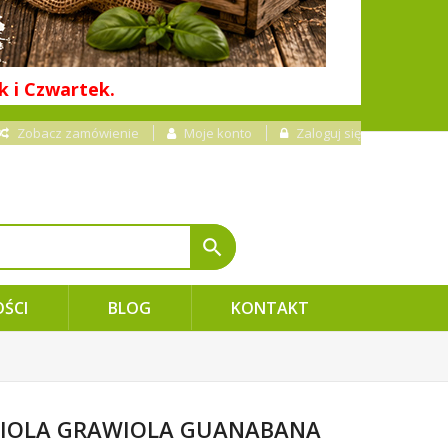
k i Czwartek.
Zobacz zamówienie
Moje konto
Zaloguj się
search
ŚCI
BLOG
KONTAKT
IOLA GRAWIOLA GUANABANA