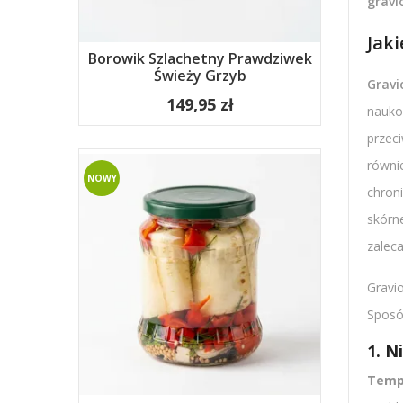
gravio
Jaki
Borowik Szlachetny Prawdziwek
Świeży Grzyb
Gravi
149,95 zł
nauko
przec
równi
NOWY
chron
skórn
zaleca
Gravio
Sposó
1. N
Temp