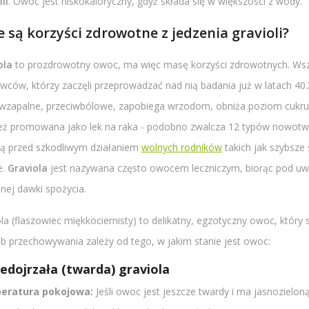
li
. Owoc jest niskokaloryczny, gdyż składa się w większości z wody.
e są korzyści zdrowotne z jedzenia gravioli?
ola
to prozdrowotny owoc, ma więc masę korzyści zdrowotnych. Wsz
wców, którzy zaczęli przeprowadzać nad nią badania już w latach 40.
iwzapalne, przeciwbólowe, zapobiega wrzodom, obniża poziom cukru i
eż promowana jako lek na raka - podobno zwalcza 12 typów nowotwo
ią przed szkodliwym działaniem
wolnych rodników
takich jak szybsze 
e.
Graviola
jest nazywana często owocem leczniczym, biorąc pod uwag
nej dawki spożycia.
la (flaszowiec miękkociernisty) to delikatny, egzotyczny owoc, któr
b przechowywania zależy od tego, w jakim stanie jest owoc:
iedojrzała (twarda) graviola
eratura pokojowa:
Jeśli owoc jest jeszcze twardy i ma jasnoziel