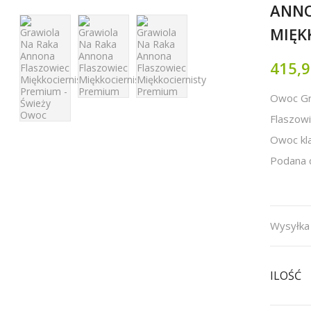
ANNO
MIĘK
415,9
Owoc Gr
Flaszowi
Owoc kl
Podana c
Wysyłka 
ILOŚĆ