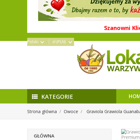
Szanowni Kli
Polski
zł (PLN)
KATEGORIE
HOM
Strona główna
Owoce
Graviola Grawiola Guanab
GŁÓWNA