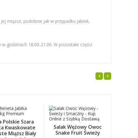
 Jej miąższ, podobnie jak w przypadku jabłek,
w godzinach 18.00-21.00. W pozostałe części
NOWY
a Polskie Szara
Salak Wężowy Owoc
Bab
ta Kwaskowate
Snake Fruit Świeży
Egzoty
te Miąższ Biały