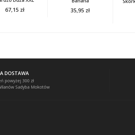
ardzo Duża XXL
Banana
Skórk
67,15 zł
35,95 zł
NA DOSTAWA
ń powyżej 300 zł
 Wilanów Sadyba Mokotów