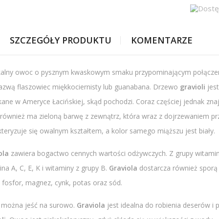
SZCZEGÓŁY PRODUKTU
KOMENTARZE
kalny owoc o pysznym kwaskowym smaku przypominającym połączeni
azwą flaszowiec miękkociernisty lub guanabana. Drzewo
gravioli
jest
kane w Ameryce Łacińskiej, skąd pochodzi. Coraz częściej jednak zna
również ma zieloną barwę z zewnątrz, która wraz z dojrzewaniem przy
teryzuje się owalnym kształtem, a kolor samego miąższu jest biały.
ola
zawiera bogactwo cennych wartości odżywczych. Z grupy witami
na A, C, E, K i witaminy z grupy B.
Graviola
dostarcza również sporą i
 fosfor, magnez, cynk, potas oraz sód.
można jeść na surowo.
Graviola
jest idealna do robienia deserów i