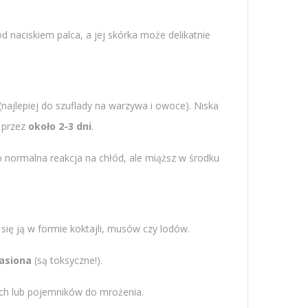
od naciskiem palca, a jej skórka może delikatnie
najlepiej do szuflady na warzywa i owoce). Niska
 przez
około 2-3 dni
.
 normalna reakcja na chłód, ale miąższ w środku
się ją w formie koktajli, musów czy lodów.
asiona
(są toksyczne!).
ch lub pojemników do mrożenia.