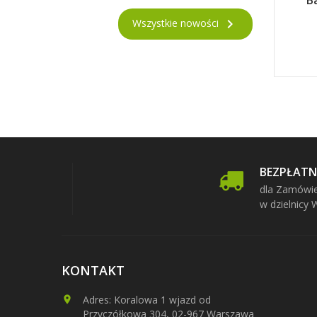
B

Wszystkie nowości
BEZPŁAT
dla Zamówie
w dzielnicy
KONTAKT
Adres: Koralowa 1 wjazd od
Przyczółkowa 304, 02-967 Warszawa