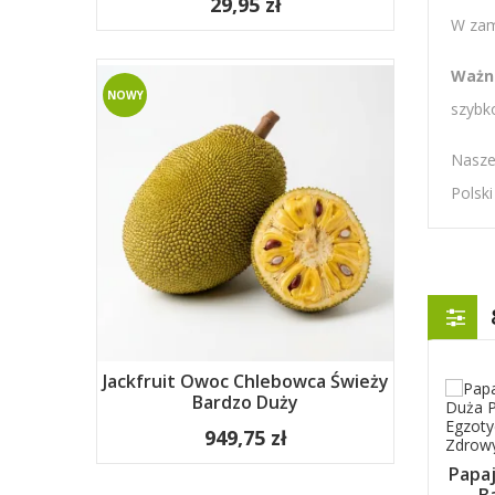
29,95 zł
W zam
Ważn
NOWY
szybko
Nasze
Polsk
Jackfruit Owoc Chlebowca Świeży
Bardzo Duży
949,75 zł
Papa